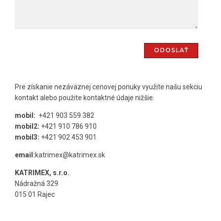
Pre získanie nezáväznej cenovej ponuky využite našu sekciu
kontakt alebo použite kontaktné údaje nižšie.
mobil:
+421 903 559 382
mobil2:
+421 910 786 910
mobil3:
+421 902 453 901
email:
katrimex@katrimex.sk
KATRIMEX, s.r.o.
Nádražná 329
015 01 Rajec